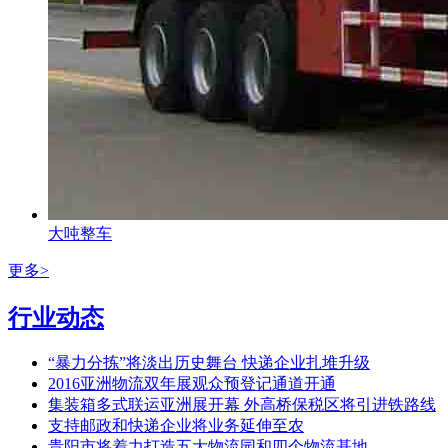
大吨整车
更多>
行业动态
“暴力分拣”将淡出历史舞台 快递企业扎堆升级
2016亚洲物流双年展观众预登记通道开通
集装箱多式联运亚洲展开幕 外高桥保税区将引进铁路线
支持邮政和快递企业将业务延伸至农
贵阳市将着力打造五大物流园和四个物流基地