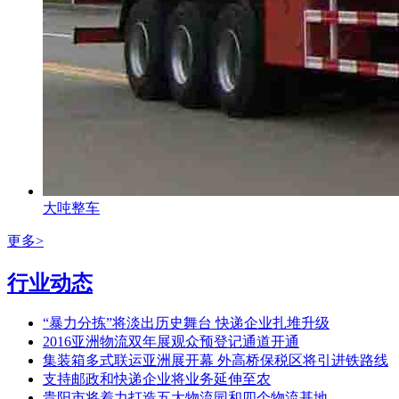
大吨整车
更多>
行业动态
“暴力分拣”将淡出历史舞台 快递企业扎堆升级
2016亚洲物流双年展观众预登记通道开通
集装箱多式联运亚洲展开幕 外高桥保税区将引进铁路线
支持邮政和快递企业将业务延伸至农
贵阳市将着力打造五大物流园和四个物流基地